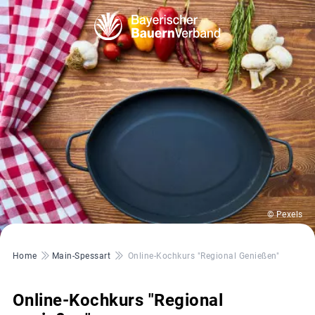
© Pexels
Pfadnavigation
Home
Main-Spessart
Online-Kochkurs "Regional Genießen"
Online-Kochkurs "Regional