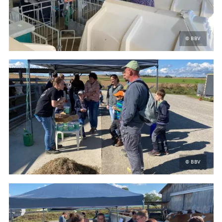
© BBV
© BBV