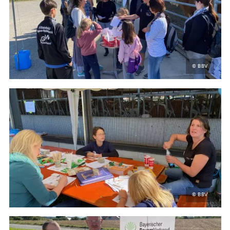
© BBV
© BBV