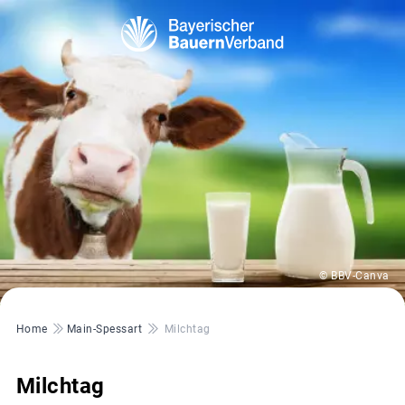
© BBV-Canva
Pfadnavigation
Home
Main-Spessart
Milchtag
Milchtag