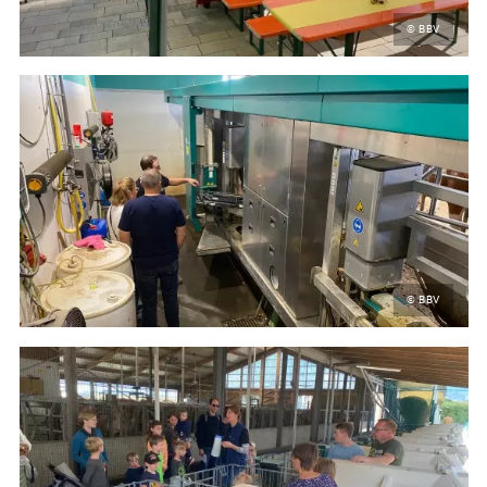
© BBV
© BBV