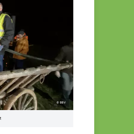
© BBV
t