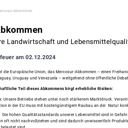
ercosur-Abkommen
Abkommen
re Landwirtschaft und Lebensmittelquali
feuer am 02.12.2024
t die Europäische Union, das Mercosur-Abkommen – einen Freihand
araguay, Uruguay und Venezuela – weitgehend ohne öffentliche Deba
haftliche Teil dieses Abkommens birgt erhebliche Risiken:
b:
Unsere Betriebe stehen unter noch stärkerem Marktdruck. Verant
on in der EU muss mit kostengünstigem Raubau an der Natur konk
:
Die hohen Qualitätsstandards unserer Lebensmittel sind in Ge
ln oft nicht nachvollziehen und sind dadurch unwissentlich Prod
 belastet sind.