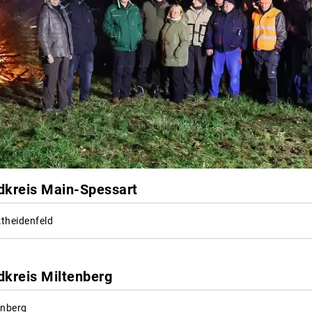
dkreis Main-Spessart
theidenfeld
dkreis Miltenberg
enberg