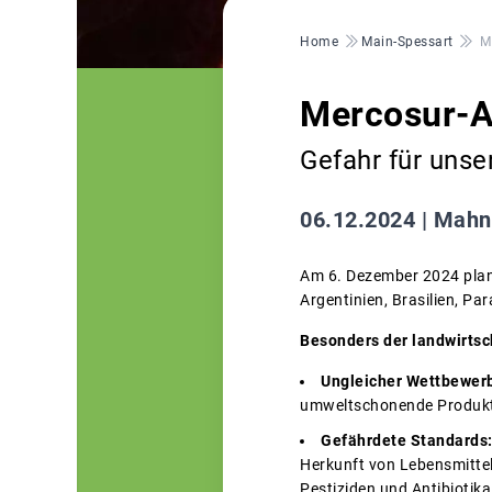
Pfadnavigation
Home
Main-Spessart
M
Mercosur-
Gefahr für unse
06.12.2024 |
Mahn
Am 6. Dezember 2024 plan
Argentinien, Brasilien, P
Besonders der landwirtsc
Ungleicher Wettbewer
umweltschonende Produkti
Gefährdete Standards
Herkunft von Lebensmitte
Pestiziden und Antibiotika