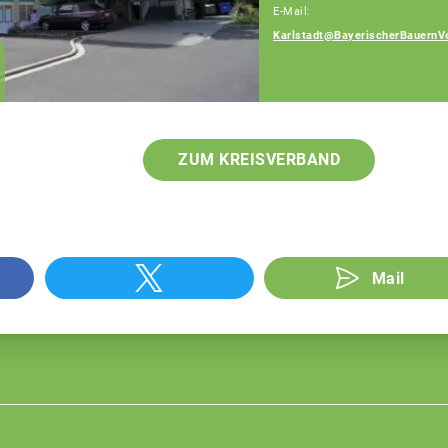
E-Mail:
Karlstadt@BayerischerBauernV
Elmar Konrad
Geschäftsführer
ZUM KREISVERBAND
Mail