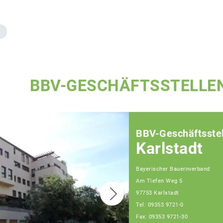
BBV-GESCHÄFTSSTELLE
BBV-Geschäftsstel
Karlstadt
Bayerischer Bauernverband
Am Tiefen Weg 5
97753 Karlstadt
Tel: 09353 9721-0
Fax: 09353 9721-30