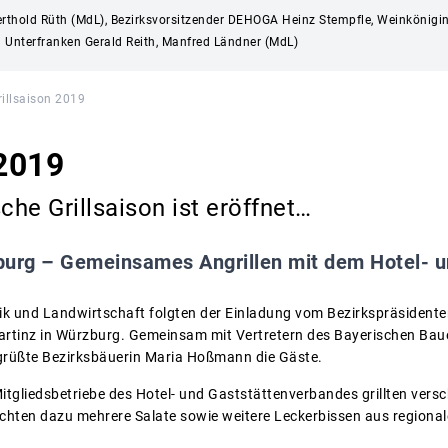
Berthold Rüth (MdL), Bezirksvorsitzender DEHOGA Heinz Stempfle, Weinkönigi
ng Unterfranken Gerald Reith, Manfred Ländner (MdL)
rillsaison 2019
 2019
che Grillsaison ist eröffnet…
urg – Gemeinsames Angrillen mit dem Hotel- u
tik und Landwirtschaft folgten der Einladung vom Bezirkspräsident
artinz in Würzburg. Gemeinsam mit Vertretern des Bayerischen Bau
rüßte Bezirksbäuerin Maria Hoßmann die Gäste.
itgliedsbetriebe des Hotel- und Gaststättenverbandes grillten versc
ichten dazu mehrere Salate sowie weitere Leckerbissen aus regional