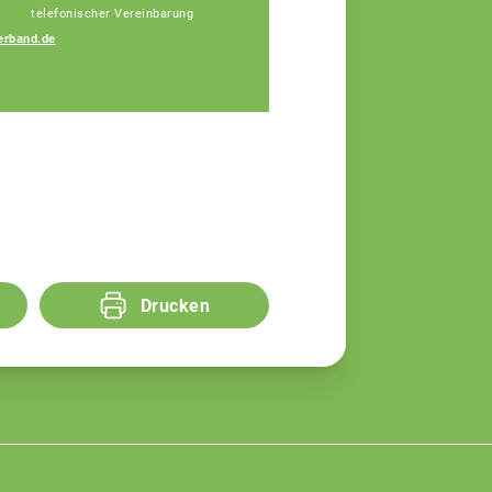
telefonischer Vereinbarung
erband.de
Marcel Binner
Fachberater
Drucken