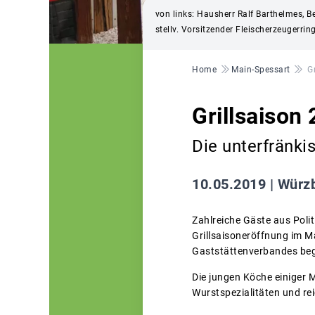
von links: Hausherr Ralf Barthelmes, 
stellv. Vorsitzender Fleischerzeugerri
Pfadnavigation
Home
Main-Spessart
G
Grillsaison
Die unterfränkis
10.05.2019 |
Würzb
Zahlreiche Gäste aus Poli
Grillsaisoneröffnung im M
Gaststättenverbandes beg
Die jungen Köche einiger M
Wurstspezialitäten und re