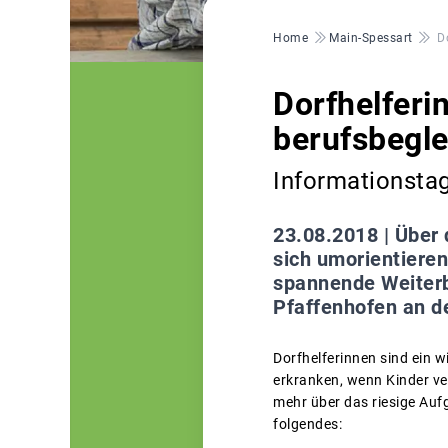
Pfadnavigation
Home
Main-Spessart
D
Dorfhelferi
berufsbegle
Informationsta
23.08.2018 |
Über 
sich umorientiere
spannende Weiterb
Pfaffenhofen an de
Dorfhelferinnen sind ein w
erkranken, wenn Kinder v
mehr über das riesige Auf
folgendes: