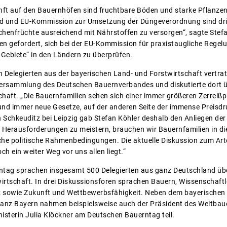
unft auf den Bauernhöfen sind fruchtbare Böden und starke Pflanzen
d und EU-Kommission zur Umsetzung der Düngeverordnung sind dr
enfrüchte ausreichend mit Nährstoffen zu versorgen“, sagte Stefa
en gefordert, sich bei der EU-Kommission für praxistaugliche Regel
 Gebiete“ in den Ländern zu überprüfen.
Delegierten aus der bayerischen Land- und Forstwirtschaft vertrat
rversammlung des Deutschen Bauernverbandes und diskutierte dort 
haft. „Die Bauernfamilien sehen sich einer immer größeren Zerreißp
d immer neue Gesetze, auf der anderen Seite der immense Preisdru
 Schkeuditz bei Leipzig gab Stefan Köhler deshalb den Anliegen de
e Herausforderungen zu meistern, brauchen wir Bauernfamilien in die
iche politische Rahmenbedingungen. Die aktuelle Diskussion zum A
ch ein weiter Weg vor uns allen liegt.“
tag sprachen insgesamt 500 Delegierten aus ganz Deutschland übe
rtschaft. In drei Diskussionsforen sprachen Bauern, Wissenschaftle
z sowie Zukunft und Wettbewerbsfähigkeit. Neben dem bayerischen
 ganz Bayern nahmen beispielsweise auch der Präsident des Weltba
sterin Julia Klöckner am Deutschen Bauerntag teil.