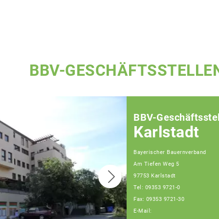
BBV-GESCHÄFTSSTELLE
BBV-Geschäftsstel
Karlstadt
Bayerischer Bauernverband
Am Tiefen Weg 5
97753 Karlstadt
Tel: 09353 9721-0
Fax: 09353 9721-30
E-Mail: