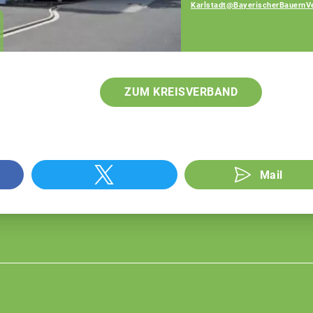
Karlstadt@BayerischerBauernV
Elmar Konrad
Geschäftsführer
ZUM KREISVERBAND
Mail