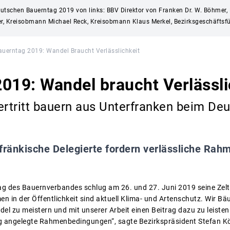
eutschen Bauerntag 2019 von links: BBV Direktor von Franken Dr. W. Böhme
er, Kreisobmann Michael Reck, Kreisobmann Klaus Merkel, Bezirksgeschäftsf
auerntag 2019: Wandel Braucht Verlässlichkeit
019: Wandel braucht Verlässli
ertritt bauern aus Unterfranken beim De
fränkische Delegierte fordern verlässliche Ra
g des Bauernverbandes schlug am 26. und 27. Juni 2019 seine Zelt
en in der Öffentlichkeit sind aktuell Klima- und Artenschutz. Wir B
el zu meistern und mit unserer Arbeit einen Beitrag dazu zu leisten
tig angelegte Rahmenbedingungen“, sagte Bezirkspräsident Stefan Kö