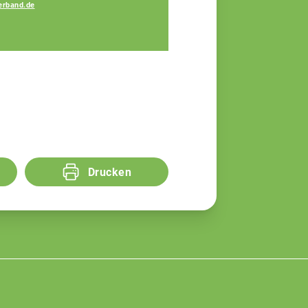
erband.de
Marcel Binner
Fachberater
Drucken