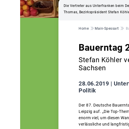
Die Vertreter aus Unterfranken beim D
Thomas, Bezirkspräsident Stefan Köhl
Pfadnavigation
Home
Main-Spessart
B
Bauerntag 2
Stefan Köhler v
Sachsen
28.06.2019 |
Unter
Politik
Der 87. Deutsche Bauernta
Leipzig auf. „Die Top-Them
enorm viel, um diesen Wand
verlässliche und langfris