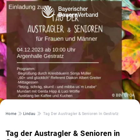
© BBV LI/OA
Pfadnavigation
Home
Lindau
Tag Der Austragler & Senioren In Gestratz
Tag der Austragler & Senioren in