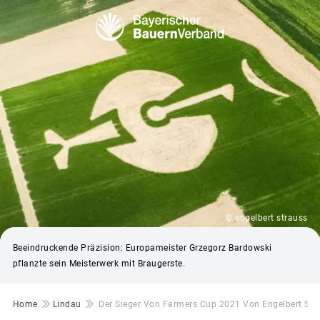
© engelbert strauss
Beeindruckende Präzision: Europameister Grzegorz Bardowski
pflanzte sein Meisterwerk mit Braugerste.
Pfadnavigation
Home
Lindau
Der Sieger Von Farmers Cup 2021 Von Engelbert Stra