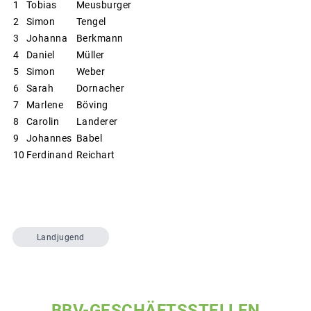
1
Tobias
Meusburger
2
Simon
Tengel
3
Johanna
Berkmann
4
Daniel
Müller
5
Simon
Weber
6
Sarah
Dornacher
7
Marlene
Böving
8
Carolin
Landerer
9
Johannes
Babel
10
Ferdinand
Reichart
Landjugend
BBV-GESCHÄFTSSTELLEN