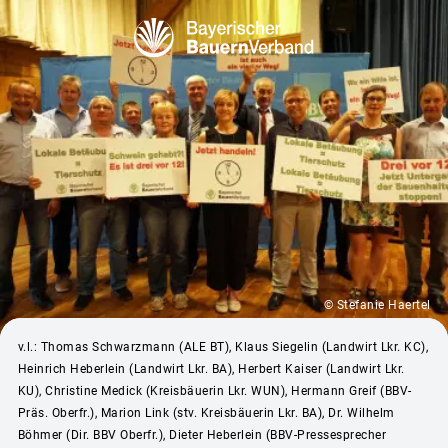
© Stefanie Haertel
v.l.: Thomas Schwarzmann (ALE BT), Klaus Siegelin (Landwirt Lkr. KC),
Heinrich Heberlein (Landwirt Lkr. BA), Herbert Kaiser (Landwirt Lkr.
KU), Christine Medick (Kreisbäuerin Lkr. WUN), Hermann Greif (BBV-
Präs. Oberfr.), Marion Link (stv. Kreisbäuerin Lkr. BA), Dr. Wilhelm
Böhmer (Dir. BBV Oberfr.), Dieter Heberlein (BBV-Pressesprecher