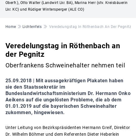
Oberfr.), Otto Walter (Landwirt Lkr. BA), Marina Herr (stv. Kreisbäuerin
Lkr. KC) und Rüdiger Wintersperger (ALE CO)
Pfadnavigation
Home
Lichtenfels
Veredelungstag In Röthenbach An Der Pegnitz
Veredelungstag in Röthenbach an
der Pegnitz
Oberfrankens Schweinehalter nehmen teil
25.09.2018 |
Mit aussagekräftigen Plakaten haben
sie den Staatssekretär im
Bundeslandwirtschaftsministerium Dr. Hermann Onko
Aeikens auf die ungelösten Probleme, die ab dem
01.01.2019 auf die bayerischen Schweinehalter
zukommen, hingewiesen.
Unter Leitung von Bezirkspräsidenten Hermann Greif, Direktor
Dr. Wilhelm Böhmer und dem Referenten Dieter Heberlein