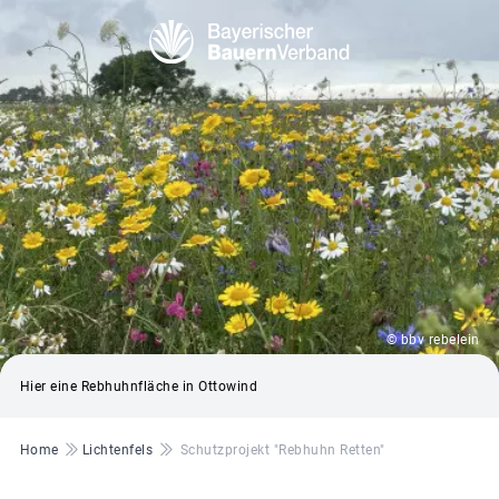
© bbv rebelein
Hier eine Rebhuhnfläche in Ottowind
Pfadnavigation
Home
Lichtenfels
Schutzprojekt "Rebhuhn Retten"