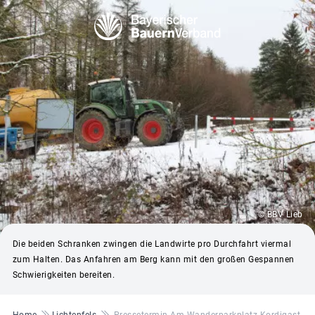
© BBV Lieb
Die beiden Schranken zwingen die Landwirte pro Durchfahrt viermal
zum Halten. Das Anfahren am Berg kann mit den großen Gespannen
Schwierigkeiten bereiten.
Pfadnavigation
Home
Lichtenfels
Pressetermin Am Wanderparkplatz Kordigast