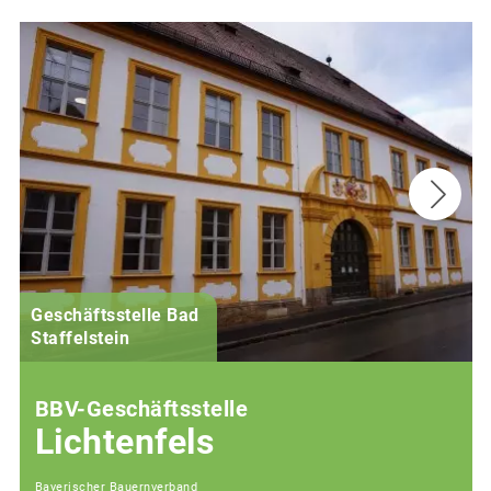
Geschäftsstelle Bad
(
Staffelstein
i
BBV-Geschäftsstelle
Lichtenfels
Bayerischer Bauernverband