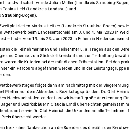
e I Landwirtschaft wurde Julian Müller (Landkreis Straubing-Bogen)
en Tobias Held (Landkreis Landshut) und
s Straubing-Bogen).
 Zweitplatzierten Markus Heitzer (Landkreis Straubing-Bogen) sowi
er Wettbewerb beim Landesentscheid am 3. und 4. Mai 2023 in Weide
eid – findet vom 19. bis 23. Juni 2023 in Echem in Niedersachsen st
sten die Teilnehmerinnen und Teilnehmer u. a. Fragen aus den Bere
logie und Chemie, zum Stickstoffkreislauf und zur Tierhaltung bewält
 waren die Kriterien bei der mündlichen Präsentation. Bei den pr
hser ein Parcours abgefahren werden und in der Leistungsgruppe 
erden.
Wettbewerbstages folgte dann am Nachmittag mit der Siegerehrung 
l Pfeffer auf dem Akkordeon. Bezirkstagspräsident Dr. Olaf Heinr
 den Nachwuchstalenten der Landwirtschaft große Anerkennung für 
d Jäger und Bezirksbäuerin Claudia Erndl überreichten gemeinsam 
nbrunn) sowie Dr. Olaf Heinrich die Urkunden an alle Teilnehmer.
n Preis überreicht werden.
 ein herzliches Dankeschön an die Spender des diesjährigen Berufs