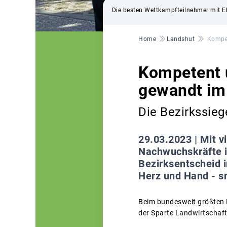
Die besten Wettkampfteilnehmer mit 
Pfadnavigation
Home
Landshut
Kompet
Kompetent u
gewandt im
Die Bezirkssieg
29.03.2023 |
Mit v
Nachwuchskräfte i
Bezirksentscheid 
Herz und Hand - sm
Beim bundesweit größten 
der Sparte Landwirtschaft