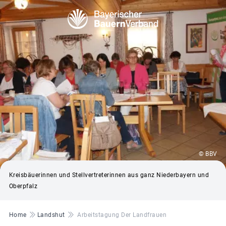
© BBV
Kreisbäuerinnen und Stellvertreterinnen aus ganz Niederbayern und
Oberpfalz
Pfadnavigation
Home
Landshut
Arbeitstagung Der Landfrauen