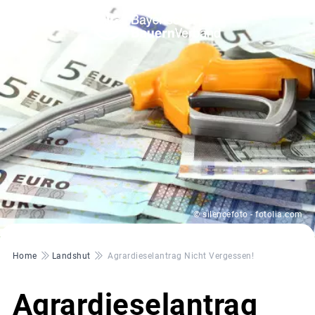
© silencefoto - fotolia.com
Pfadnavigation
Home
Landshut
Agrardieselantrag Nicht Vergessen!
Agrardieselantrag