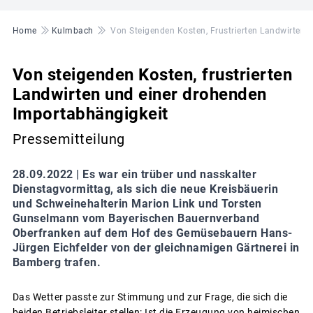
Pfadnavigation
Home
Kulmbach
Von Steigenden Kosten, Frustrierten Landwirten
Von steigenden Kosten, frustrierten
Landwirten und einer drohenden
Importabhängigkeit
Pressemitteilung
28.09.2022 |
Es war ein trüber und nasskalter
Dienstagvormittag, als sich die neue Kreisbäuerin
und Schweinehalterin Marion Link und Torsten
Gunselmann vom Bayerischen Bauernverband
Oberfranken auf dem Hof des Gemüsebauern Hans-
Jürgen Eichfelder von der gleichnamigen Gärtnerei in
Bamberg trafen.
Das Wetter passte zur Stimmung und zur Frage, die sich die
beiden Betriebsleiter stellen: Ist die Erzeugung von heimischen