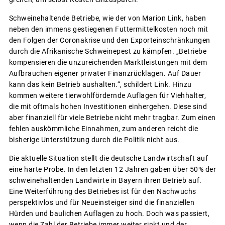
Schweinehaltende Betriebe, wie der von Marion Link, haben
neben den immens gestiegenen Futtermittelkosten noch mit
den Folgen der Coronakrise und den Exporteinschränkungen
durch die Afrikanische Schweinepest zu kämpfen. „Betriebe
kompensieren die unzureichenden Marktleistungen mit dem
Aufbrauchen eigener privater Finanzrücklagen. Auf Dauer
kann das kein Betrieb aushalten.“, schildert Link. Hinzu
kommen weitere tierwohlfördernde Auflagen für Viehhalter,
die mit oftmals hohen Investitionen einhergehen. Diese sind
aber finanziell für viele Betriebe nicht mehr tragbar. Zum einen
fehlen auskömmliche Einnahmen, zum anderen reicht die
bisherige Unterstützung durch die Politik nicht aus.
Die aktuelle Situation stellt die deutsche Landwirtschaft auf
eine harte Probe. In den letzten 12 Jahren gaben über 50% der
schweinehaltenden Landwirte in Bayern ihren Betrieb auf.
Eine Weiterführung des Betriebes ist für den Nachwuchs
perspektivlos und für Neueinsteiger sind die finanziellen
Hürden und baulichen Auflagen zu hoch. Doch was passiert,
wenn die Zahl der Betriebe immer weiter sinkt und der