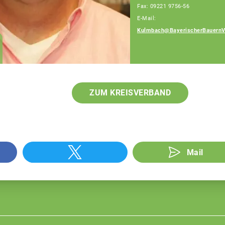
Fax: 09221 9756-56
E-Mail:
Kulmbach@BayerischerBauernV
Anita Röder
Teamassistenz
ZUM KREISVERBAND
Mail