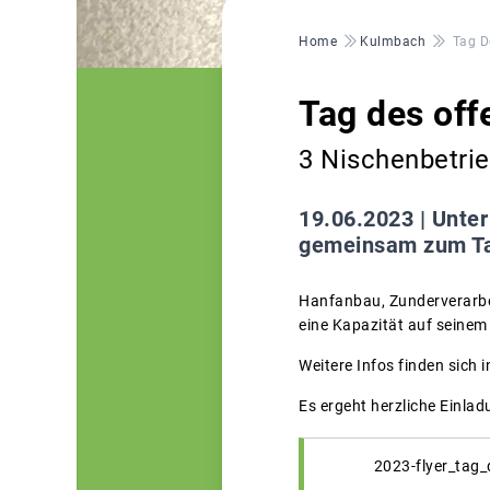
Pfadnavigation
Home
Kulmbach
Tag D
Tag des off
3 Nischenbetrie
19.06.2023 |
Unter
gemeinsam zum Tag
Hanfanbau, Zunderverarbei
eine Kapazität auf seine
Weitere Infos finden sich
Es ergeht herzliche Einla
2023-flyer_tag