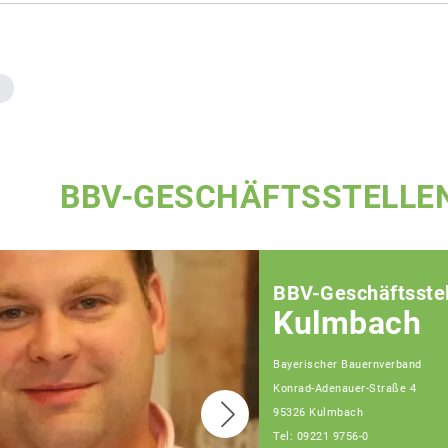
BBV-GESCHÄFTSSTELLE
BBV-Geschäftsstel
Kulmbach
Bayerischer Bauernverband
Konrad-Adenauer-Straße 4
95326 Kulmbach
Tel: 09221 9756-0