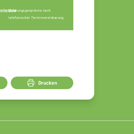
erband.de
Beratungsgespräche nach
Udo Köhler
telefonischer Terminvereinbarung
Fachberater
Drucken