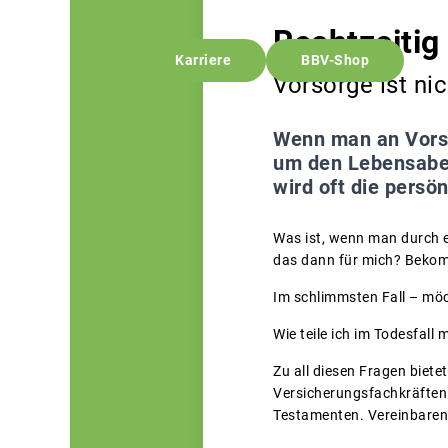
Rechtzeitig 
Karriere
BBV-Shop
Vorsorge ist nic
Wenn man an Vorsor
um den Lebensaben
wird oft die persö
Was ist, wenn man durch e
das dann für mich? Bekom
Im schlimmsten Fall – mö
Wie teile ich im Todesfal
Zu all diesen Fragen biet
Versicherungsfachkräften 
Testamenten. Vereinbaren 