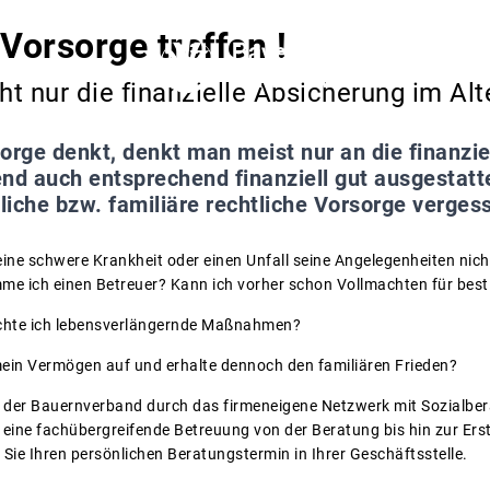
Vorsorge treffen !
ht nur die finanzielle Absicherung im Alt
ge denkt, denkt man meist nur an die finanziel
d auch entsprechend finanziell gut ausgestatte
nliche bzw. familiäre rechtliche Vorsorge verges
ine schwere Krankheit oder einen Unfall seine Angelegenheiten nich
me ich einen Betreuer? Kann ich vorher schon Vollmachten für bes
chte ich lebensverlängernde Maßnahmen?
l mein Vermögen auf und erhalte dennoch den familiären Frieden?
et der Bauernverband durch das firmeneigene Netzwerk mit Sozialber
eine fachübergreifende Betreuung von der Beratung bis hin zur Ers
Sie Ihren persönlichen Beratungstermin in Ihrer Geschäftsstelle.