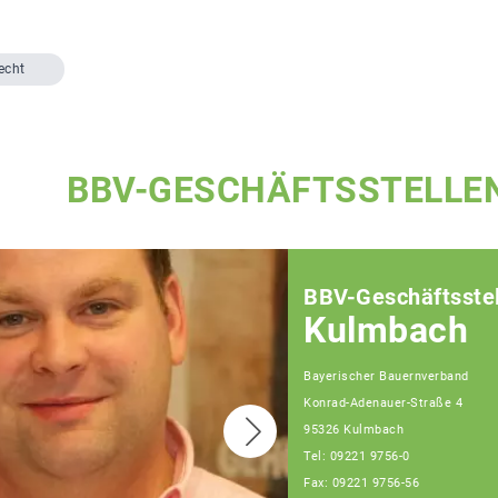
echt
BBV-GESCHÄFTSSTELLE
BBV-Geschäftsstel
Kulmbach
Bayerischer Bauernverband
Konrad-Adenauer-Straße 4
95326 Kulmbach
Tel: 09221 9756-0
Fax: 09221 9756-56