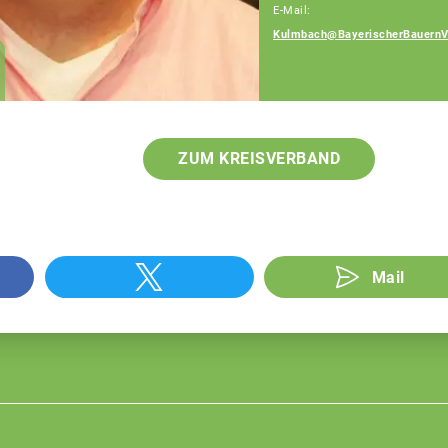
E-Mail:
Kulmbach@BayerischerBauernV
Anita Röder
Teamassistenz
ZUM KREISVERBAND
Mail