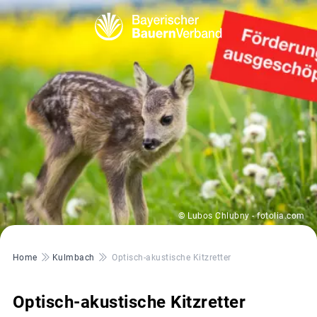
© Lubos Chlubny - fotolia.com
Pfadnavigation
Home
Kulmbach
Optisch-akustische Kitzretter
Optisch-akustische Kitzretter