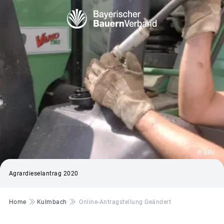
© BBV
Agrardieselantrag 2020
Pfadnavigation
Home
Kulmbach
Online-Antragstellung Geändert