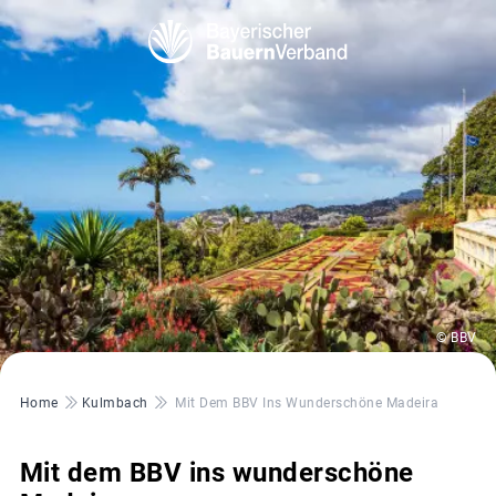
© BBV
Pfadnavigation
Home
Kulmbach
Mit Dem BBV Ins Wunderschöne Madeira
Mit dem BBV ins wunderschöne