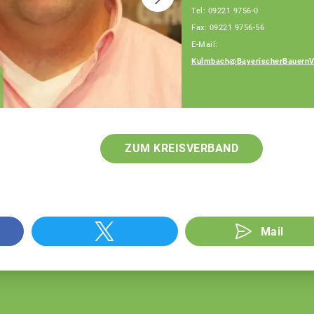
Tel: 09221 9756-0
Fax: 09221 9756-56
E-Mail:
Kulmbach@BayerischerBauernV
Anita Röder
Teamassistenz
ZUM KREISVERBAND
Mail