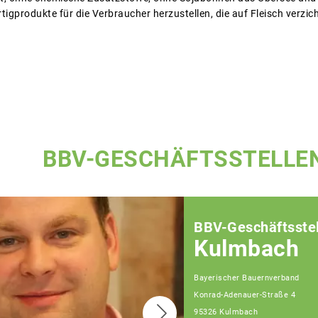
igprodukte für die Verbraucher herzustellen, die auf Fleisch verzic
BBV-GESCHÄFTSSTELLE
BBV-Geschäftsstel
Kulmbach
Bayerischer Bauernverband
Konrad-Adenauer-Straße 4
95326 Kulmbach