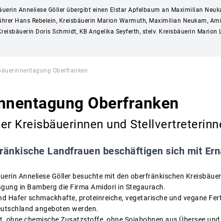
sbäuerin Anneliese Göller übergibt einen Elstar Apfelbaum an Maximilian Ne
sführer Hans Rebelein, Kreisbäuerin Marion Warmuth, Maximilian Neukam, Amid
 Kreisbäuerin Doris Schmidt, KB Angelika Seyferth, stelv. Kreisbäuerin Marion
bäuerinnentagung Oberfranken
innentagung Oberfranken
er Kreisbäuerinnen und Stellvertreterinn
ränkische Landfrauen beschäftigen sich mit Er
uerin Anneliese Göller besuchte mit den oberfränkischen Kreisbäuer
agung in Bamberg die Firma Amidori in Stegaurach.
d Hafer schmackhafte, proteinreiche, vegetarische und vegane Ferti
Deutschland angeboten werden.
et, ohne chemische Zusatzstoffe, ohne Sojabohnen aus Übersee und