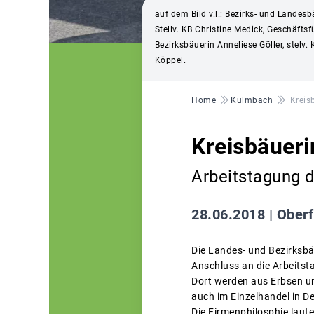
auf dem Bild v.l.: Bezirks- und Lande
Stellv. KB Christine Medick, Geschäft
Bezirksbäuerin Anneliese Göller, stelv.
Köppel.
Pfadnavigation
Home
Kulmbach
Kreis
Kreisbäuer
Arbeitstagung d
28.06.2018 |
Oberf
Die Landes- und Bezirksbä
Anschluss an die Arbeitst
Dort werden aus Erbsen un
auch im Einzelhandel in 
Die Firmenphilosphie laut