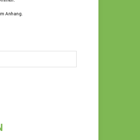
nommen.
 im Anhang.
N