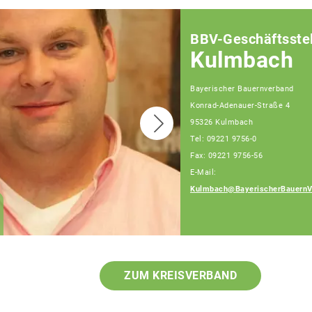
BBV-Geschäftsstel
Kulmbach
Bayerischer Bauernverband
Konrad-Adenauer-Straße 4
95326 Kulmbach
Tel: 09221 9756-0
Fax: 09221 9756-56
E-Mail:
Kulmbach@BayerischerBauernV
Anita Röder
Teamassistenz
ZUM KREISVERBAND