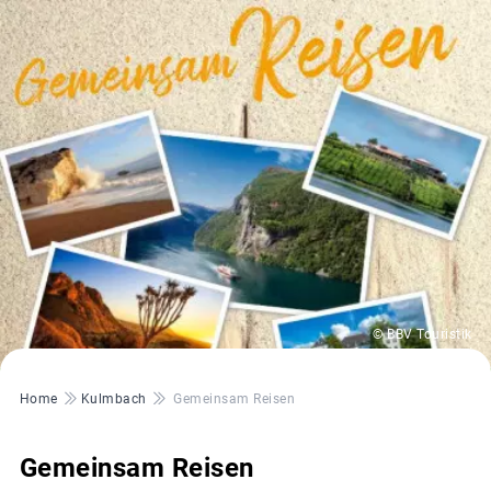
© BBV Touristik
Pfadnavigation
Home
Kulmbach
Gemeinsam Reisen
Gemeinsam Reisen