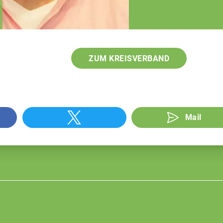
Anita Röder
Teamassistenz
ZUM KREISVERBAND
Mail