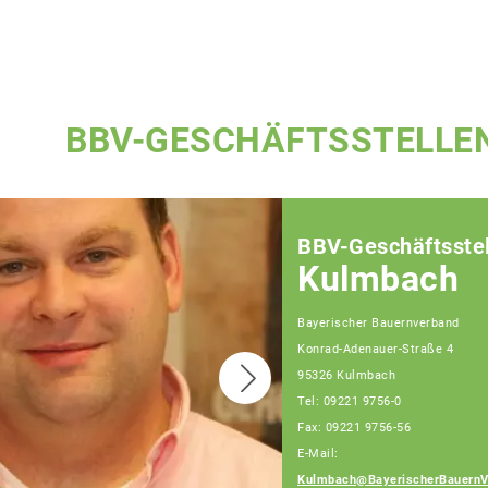
BBV-GESCHÄFTSSTELLE
BBV-Geschäftsstel
Kulmbach
Bayerischer Bauernverband
Konrad-Adenauer-Straße 4
95326 Kulmbach
Tel: 09221 9756-0
Fax: 09221 9756-56
E-Mail:
Kulmbach@BayerischerBauernV