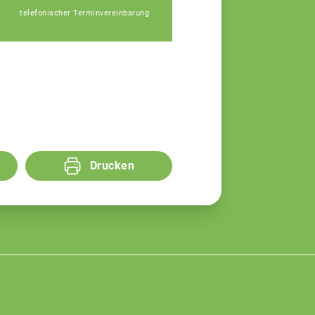
Udo Köhler
telefonischer Terminvereinbarung
Fachberater
Drucken