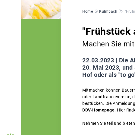
Pfadnavigation
Home
Kulmbach
"Früh
"Frühstück
Machen Sie mit
22.03.2023 |
Die A
20. Mai 2023, und 
Hof oder als "to go
Mitmachen können Bauernh
oder Landfrauenvereine, d
bestücken. Die Anmeldung z
BBV-Homepage
. Hier fin
Nehmen Sie teil und biete