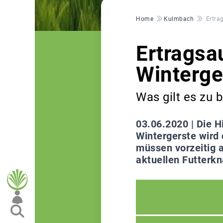
Pfadnavigation
Home
Kulmbach
Ertra
Ertragsa
Winterge
Was gilt es zu 
03.06.2020 |
Die H
Wintergerste wird
müssen vorzeitig a
aktuellen Futterkn