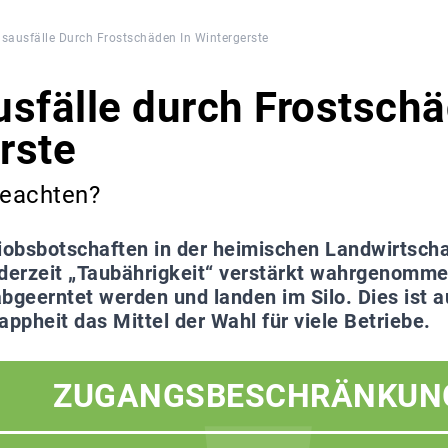
gsausfälle Durch Frostschäden In Wintergerste
usfälle durch Frostschä
rste
beachten?
iobsbotschaften in der heimischen Landwirtscha
 derzeit „Taubährigkeit“ verstärkt wahrgenom
bgeerntet werden und landen im Silo. Dies ist 
appheit das Mittel der Wahl für viele Betriebe.
ZUGANGSBESCHRÄNKUN