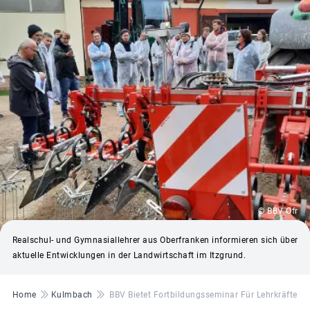
© BBV Ofr
Realschul- und Gymnasiallehrer aus Oberfranken informieren sich über
aktuelle Entwicklungen in der Landwirtschaft im Itzgrund.
Pfadnavigation
Home
Kulmbach
BBV Bietet Fortbildungsseminar Für Lehrkräfte In