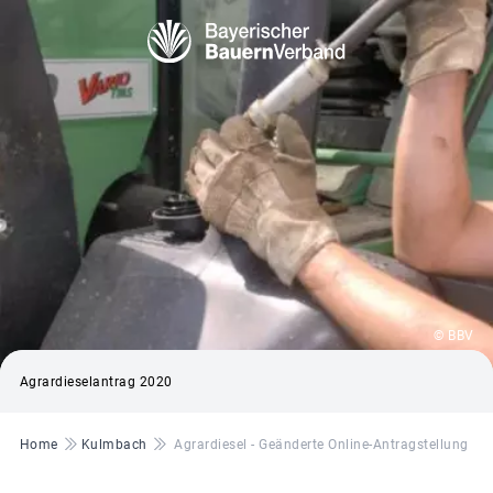
© BBV
Agrardieselantrag 2020
Pfadnavigation
Home
Kulmbach
Agrardiesel - Geänderte Online-Antragstellung