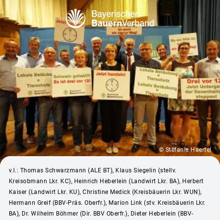
© Stefanie Haertel
v.l.: Thomas Schwarzmann (ALE BT), Klaus Siegelin (stellv.
Kreisobmann Lkr. KC), Heinrich Heberlein (Landwirt Lkr. BA), Herbert
Kaiser (Landwirt Lkr. KU), Christine Medick (Kreisbäuerin Lkr. WUN),
Hermann Greif (BBV-Präs. Oberfr.), Marion Link (stv. Kreisbäuerin Lkr.
BA), Dr. Wilhelm Böhmer (Dir. BBV Oberfr.), Dieter Heberlein (BBV-