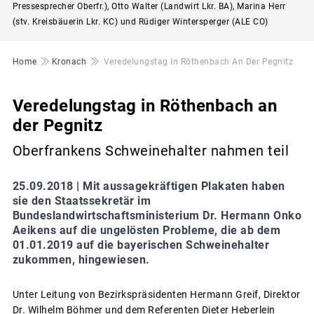
Pressesprecher Oberfr.), Otto Walter (Landwirt Lkr. BA), Marina Herr
(stv. Kreisbäuerin Lkr. KC) und Rüdiger Wintersperger (ALE CO)
Pfadnavigation
Home
Kronach
Veredelungstag In Röthenbach An Der Pegnitz
Veredelungstag in Röthenbach an
der Pegnitz
Oberfrankens Schweinehalter nahmen teil
25.09.2018 |
Mit aussagekräftigen Plakaten haben
sie den Staatssekretär im
Bundeslandwirtschaftsministerium Dr. Hermann Onko
Aeikens auf die ungelösten Probleme, die ab dem
01.01.2019 auf die bayerischen Schweinehalter
zukommen, hingewiesen.
Unter Leitung von Bezirkspräsidenten Hermann Greif, Direktor
Dr. Wilhelm Böhmer und dem Referenten Dieter Heberlein