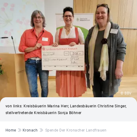
© BBV
von links: Kreisbäuerin Marina Herr, Landesbäuerin Christine Singer,
stellvertretende Kreisbäuerin Sonja Böhner
Pfadnavigation
Home
Kronach
Spende Der Kronacher Landfrauen