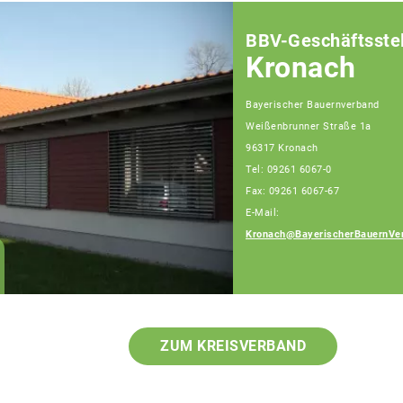
BBV-Geschäftsstel
Kronach
Bayerischer Bauernverband
Weißenbrunner Straße 1a
96317 Kronach
Tel: 09261 6067-0
Fax: 09261 6067-67
E-Mail:
Kronach@BayerischerBauernVe
ZUM KREISVERBAND