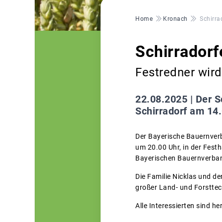
Pfadnavigation
Home
Kronach
Schirra
Schirradorf
Festredner wir
22.08.2025 |
Der S
Schirradorf am 14.
Der Bayerische Bauernver
um 20.00 Uhr, in der Fest
Bayerischen Bauernverban
Die Familie Nicklas und d
großer Land- und Forsttec
Alle Interessierten sind h