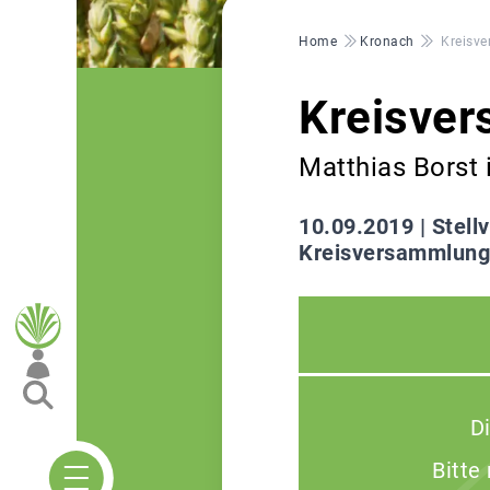
Pfadnavigation
Home
Kronach
Kreisv
Kreisver
Matthias Borst 
10.09.2019 |
Stell
Kreisversammlung
D
Bitte