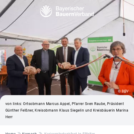
© BBV
von links: Ortsobmann Marcus Appel, Pfarrer Sven Raube, Präsident
Günther Felßner, Kreisobmann Klaus Siegelin und Kreisbäuerin Marina
Herr
Pfadnavigation
Home
Kronach
Kreiserntedankfest In Effelter