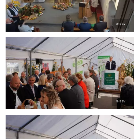
© BBV
© BBV