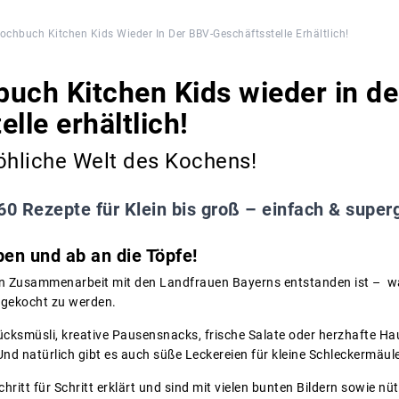
ochbuch Kitchen Kids Wieder In Der BBV-Geschäftsstelle Erhältlich!
uch Kitchen Kids wieder in de
lle erhältlich!
öhliche Welt des Kochens!
60 Rezepte für Klein bis groß – einfach & super
en und ab an die Töpfe!
in Zusammenarbeit mit den Landfrauen Bayerns entstanden ist – wa
hgekocht zu werden.
cksmüsli, kreative Pausensnacks, frische Salate oder herzhafte Haup
d natürlich gibt es auch süße Leckereien für kleine Schleckermäule
ritt für Schritt erklärt und sind mit vielen bunten Bildern sowie nü