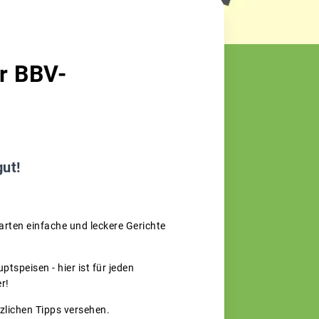
r BBV-
gut!
rten einfache und leckere Gerichte
tspeisen - hier ist für jeden
r!
tzlichen Tipps versehen.