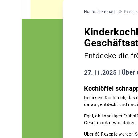
Pfadnavigation
Home
Kronach
Kinderk
Kinderkochb
Geschäftsste
Entdecke die fr
27.11.2025 |
Über 
Kochlöffel schnapp
In diesem Kochbuch, das 
darauf, entdeckt und nac
Egal, ob knackiges Frühstü
Geschmack etwas dabei. Un
Über 60 Rezepte werden Sch