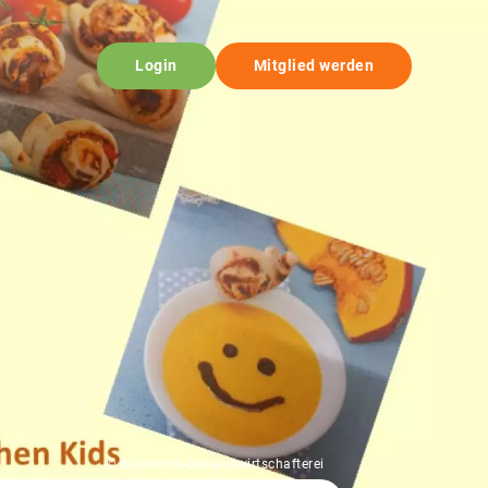
Login
Mitglied werden
© Bildrechte-diehauswirtschafterei