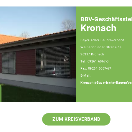
BBV-Geschäftsstel
Kronach
Bayerischer Bauernverband
Weißenbrunner Straße 1a
96317 Kronach
Tel: 09261 6067-0
Fax: 09261 6067-67
E-Mail:
Kronach@BayerischerBauernVe
ZUM KREISVERBAND