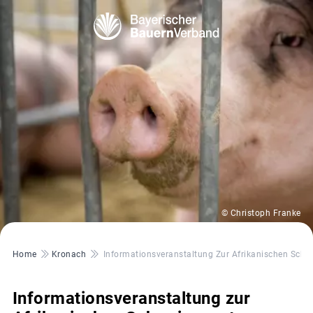
© Christoph Franke
Pfadnavigation
Home
Kronach
Informationsveranstaltung Zur Afrikanischen Schw
Informationsveranstaltung zur