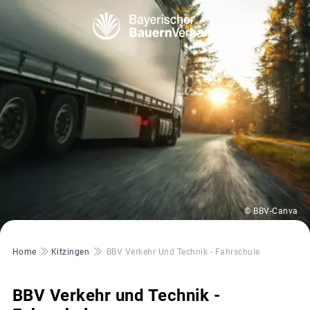
© BBV-Canva
Pfadnavigation
Home
Kitzingen
BBV Verkehr Und Technik - Fahrschule
BBV Verkehr und Technik -