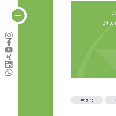
D
Bitte
Düngung
B