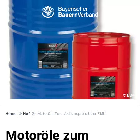
© BBV
Pfadnavigation
Home
Hof
Motoröle Zum Aktionspreis Über EMU
Motoröle zum