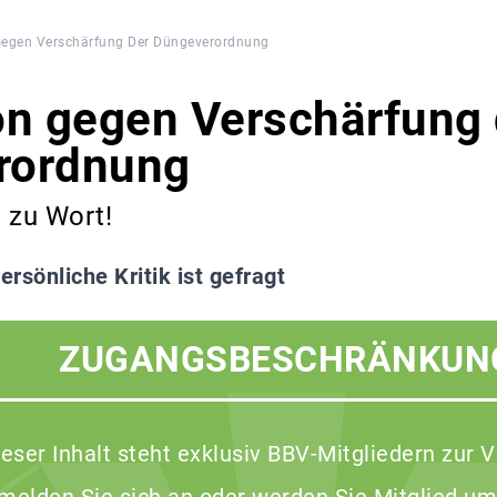
Gegen Verschärfung Der Düngeverordnung
on gegen Verschärfung 
rordnung
 zu Wort!
ersönliche Kritik ist gefragt
ZUGANGSBESCHRÄNKUN
ieser Inhalt steht exklusiv BBV-Mitgliedern zur 