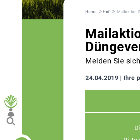
Pfadnavigation
Home
Hof
Mailaktion 
Mailakti
Düngeve
Melden Sie sich
24.04.2019 |
Ihre p
D