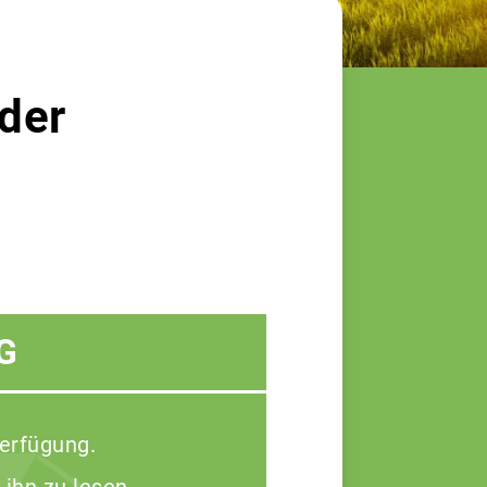
der
G
Verfügung.