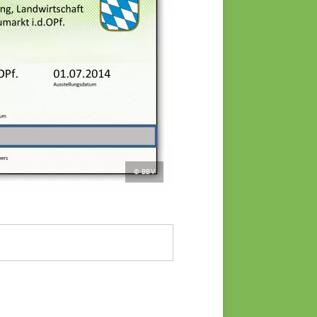
© BBV