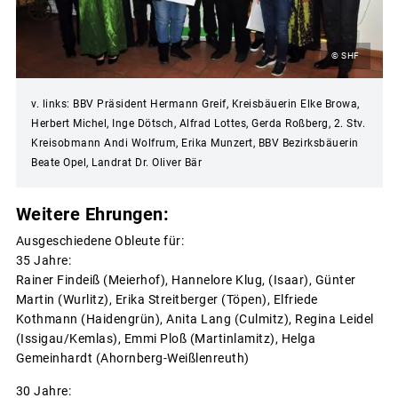
© SHF
v. links: BBV Präsident Hermann Greif, Kreisbäuerin Elke Browa,
Herbert Michel, Inge Dötsch, Alfrad Lottes, Gerda Roßberg, 2. Stv.
Kreisobmann Andi Wolfrum, Erika Munzert, BBV Bezirksbäuerin
Beate Opel, Landrat Dr. Oliver Bär
Weitere Ehrungen:
Ausgeschiedene Obleute für:
35 Jahre:
Rainer Findeiß (Meierhof), Hannelore Klug, (Isaar), Günter
Martin (Wurlitz), Erika Streitberger (Töpen), Elfriede
Kothmann (Haidengrün), Anita Lang (Culmitz), Regina Leidel
(Issigau/Kemlas), Emmi Ploß (Martinlamitz), Helga
Gemeinhardt (Ahornberg-Weißlenreuth)
30 Jahre: