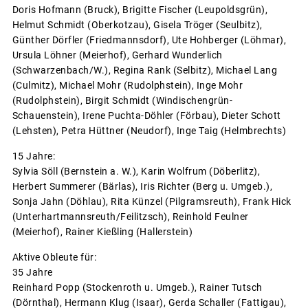
Doris Hofmann (Bruck), Brigitte Fischer (Leupoldsgrün),
Helmut Schmidt (Oberkotzau), Gisela Tröger (Seulbitz),
Günther Dörfler (Friedmannsdorf), Ute Hohberger (Löhmar),
Ursula Löhner (Meierhof), Gerhard Wunderlich
(Schwarzenbach/W.), Regina Rank (Selbitz), Michael Lang
(Culmitz), Michael Mohr (Rudolphstein), Inge Mohr
(Rudolphstein), Birgit Schmidt (Windischengrün-
Schauenstein), Irene Puchta-Döhler (Förbau), Dieter Schott
(Lehsten), Petra Hüttner (Neudorf), Inge Taig (Helmbrechts)
15 Jahre:
Sylvia Söll (Bernstein a. W.), Karin Wolfrum (Döberlitz),
Herbert Summerer (Bärlas), Iris Richter (Berg u. Umgeb.),
Sonja Jahn (Döhlau), Rita Künzel (Pilgramsreuth), Frank Hick
(Unterhartmannsreuth/Feilitzsch), Reinhold Feulner
(Meierhof), Rainer Kießling (Hallerstein)
Aktive Obleute für:
35 Jahre
Reinhard Popp (Stockenroth u. Umgeb.), Rainer Tutsch
(Dörnthal), Hermann Klug (Isaar), Gerda Schaller (Fattigau),