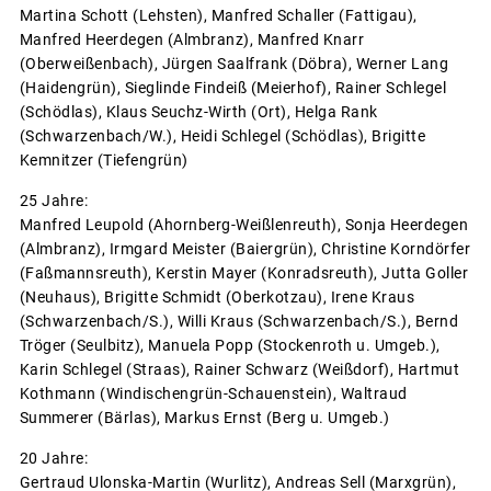
Martina Schott (Lehsten), Manfred Schaller (Fattigau),
Manfred Heerdegen (Almbranz), Manfred Knarr
(Oberweißenbach), Jürgen Saalfrank (Döbra), Werner Lang
(Haidengrün), Sieglinde Findeiß (Meierhof), Rainer Schlegel
(Schödlas), Klaus Seuchz-Wirth (Ort), Helga Rank
(Schwarzenbach/W.), Heidi Schlegel (Schödlas), Brigitte
Kemnitzer (Tiefengrün)
25 Jahre:
Manfred Leupold (Ahornberg-Weißlenreuth), Sonja Heerdegen
(Almbranz), Irmgard Meister (Baiergrün), Christine Korndörfer
(Faßmannsreuth), Kerstin Mayer (Konradsreuth), Jutta Goller
(Neuhaus), Brigitte Schmidt (Oberkotzau), Irene Kraus
(Schwarzenbach/S.), Willi Kraus (Schwarzenbach/S.), Bernd
Tröger (Seulbitz), Manuela Popp (Stockenroth u. Umgeb.),
Karin Schlegel (Straas), Rainer Schwarz (Weißdorf), Hartmut
Kothmann (Windischengrün-Schauenstein), Waltraud
Summerer (Bärlas), Markus Ernst (Berg u. Umgeb.)
20 Jahre:
Gertraud Ulonska-Martin (Wurlitz), Andreas Sell (Marxgrün),