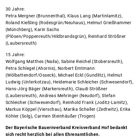
30 Jahre:
Petra Mergner (Brunnenthal), Klaus Lang (Martinlamitz),
Roland Kießling (Rodesgrün/Neuhaus), Helmut Grießhammer
(Münchberg), Karin Sachs
(Plösen/Poppenreuth/Hildbrandsgrün), Reinhard Strößner
(Laubersreuth)
15 Jahre:
Wolfgang Matthes (Naila), Sabine Reichel (Stobersreuth),
Petra Schlegel (Ahornis), Norbert Emtmann
(Wölbattendorf/Osseck), Michael Eckl (Gundlitz), Helmut
Ludwig (Unterkotzau), Heidemarie Schleicher (Schwesendorf),
Hans-Jörg Bäger (Markersreuth), Claudi Strößner
(Laubersreuth), Andreas Mehringer (Neudorf), Stefan
Schleicher (Schwesendorf), Reinhold Frank (Joditz-Lamitz),
Markus Köppel (Vierschau), Marika Schaller (Zedtwitz), Erika
Köhler (Solg), Carmen Steinhäußer (Trogen)
Der Bayerische Bauernverband Kreisverband Hof bedankt
sich recht herzlich bei allen Ehrenamtlichen.