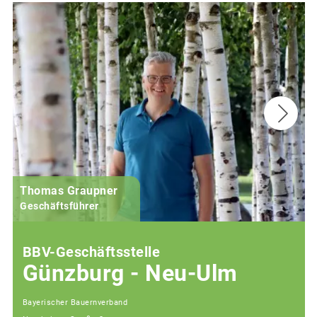
Thomas Graupner
Geschäftsführer
BBV-Geschäftsstelle
Günzburg - Neu-Ulm
Bayerischer Bauernverband