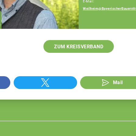
E-Mail:
Weilheim@BayerischerBauernV
Gerlinde Floritz
Fachberaterin
ZUM KREISVERBAND
Mail