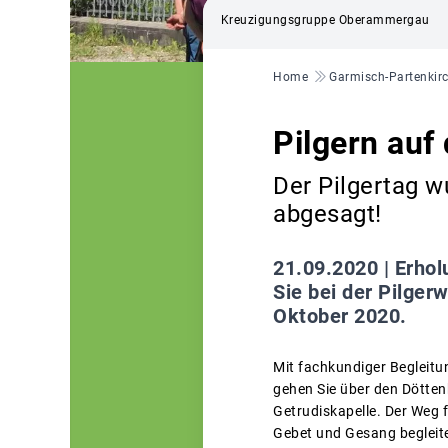
Kreuzigungsgruppe Oberammergau
Pfadnavigation
Home
Garmisch-Partenkir
Pilgern au
Der Pilgertag 
abgesagt!
21.09.2020 |
Erhol
Sie bei der Pilge
Oktober 2020.
Mit fachkundiger Begleitu
gehen Sie über den Dötte
Getrudiskapelle. Der Weg f
Gebet und Gesang begleite