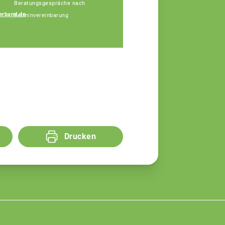
Beratungsgespräche nach
erband.de
Terminvereinbarung
Gabriele Schütz
Fachberaterin
Drucken