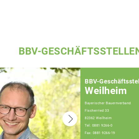
BBV-GESCHÄFTSSTELLE
BBV-Geschäftsstel
Weilheim
Bayerischer Bauernverband
Fischerried 33
82362 Weilheim
Tel: 0881 9266-0
Fax: 0881 9266-19