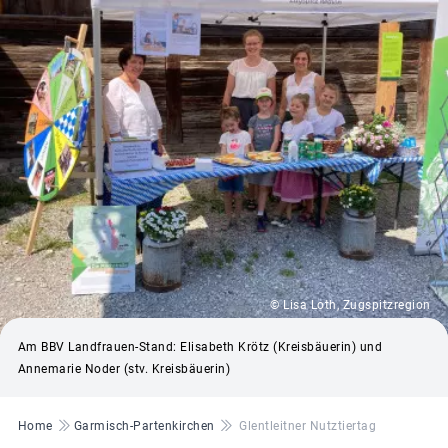
© Lisa Loth, Zugspitzregion
Am BBV Landfrauen-Stand: Elisabeth Krötz (Kreisbäuerin) und
Annemarie Noder (stv. Kreisbäuerin)
Pfadnavigation
Home
Garmisch-Partenkirchen
Glentleitner Nutztiertag