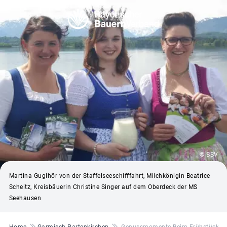
© BBV
Martina Guglhör von der Staffelseeschifffahrt, Milchkönigin Beatrice
Scheitz, Kreisbäuerin Christine Singer auf dem Oberdeck der MS
Seehausen
Pfadnavigation
Home
Garmisch-Partenkirchen
Genussmomente Beim Frühstück Au