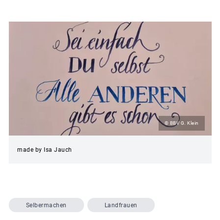
© BBV G. Klein
made by Isa Jauch
Selbermachen
Landfrauen