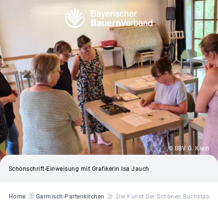
© BBV G. Klein
Schönschrift-Einweisung mit Grafikerin Isa Jauch
Pfadnavigation
Home
Garmisch-Partenkirchen
Die Kunst Der Schönen Buchstaben