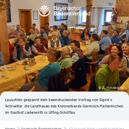
© A. Hindelang
Lauschten gespannt dem beeindruckenden Vortrag von Sigrid v.
Schroetter: die Landfrauen des Kreisverbands Garmisch-Partenkirchen
im Gasthof Lieberwirth in Uffing-Schöffau
Pfadnavigation
Home
Garmisch-Partenkirchen
53 Frauen Beim Landfrauenfrühstüc