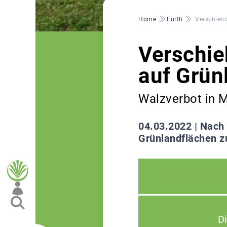
Pfadnavigation
Home
Fürth
Verschiebu
Verschie
auf Grün
Walzverbot in M
04.03.2022 |
Nach 
Grünlandflächen z
D