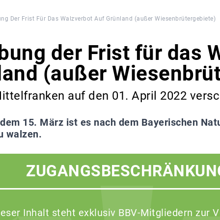
ng Der Frist Für Das Walzverbot Auf Grünland (außer Wiesenbrütergebiete)
bung der Frist für das 
land (außer Wiesenbrüt
ittelfranken auf den 01. April 2022 vers
dem 15. März ist es nach dem Bayerischen Nat
u walzen.
ZUGANGSBESCHRÄNKUN
ieser Inhalt steht exklusiv BBV-Mitgliedern zur 