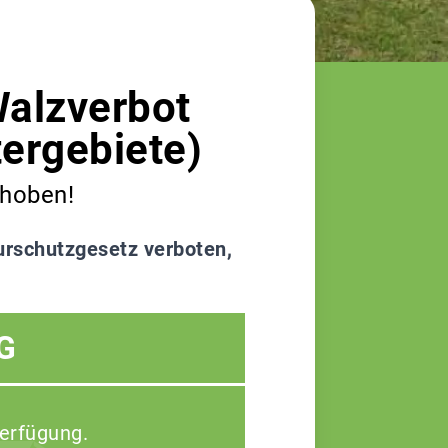
Walzverbot
ergebiete)
choben!
urschutzgesetz verboten,
G
Verfügung.