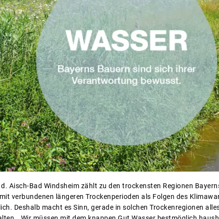
 d. Aisch-Bad Windsheim zählt zu den trockensten Regionen Bayern
t verbundenen längeren Trockenperioden als Folgen des Klimawande
lich. Deshalb macht es Sinn, gerade in solchen Trockenregionen al
alten. „Wir müssen mit dem knappen Gut Wasser bestmöglich haushal