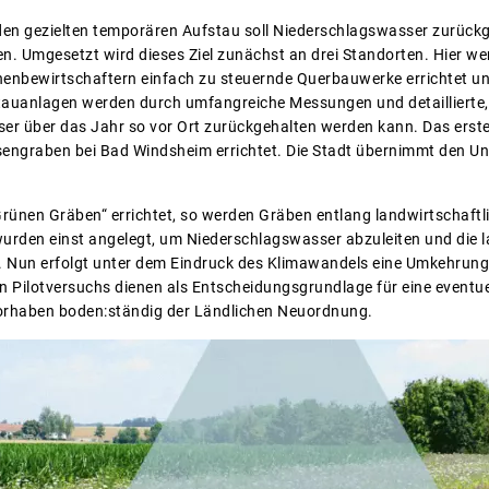
en gezielten temporären Aufstau soll Niederschlagswasser zurückg
en. Umgesetzt wird dieses Ziel zunächst an drei Standorten. Hier we
enbewirtschaftern einfach zu steuernde Querbauwerke errichtet u
tauanlagen werden durch umfangreiche Messungen und detaillierte, 
ser über das Jahr so vor Ort zurückgehalten werden kann. Das ers
engraben bei Bad Windsheim errichtet. Die Stadt übernimmt den U
rünen Gräben“ errichtet, so werden Gräben entlang landwirtschaftli
wurden einst angelegt, um Niederschlagswasser abzuleiten und die 
 Nun erfolgt unter dem Eindruck des Klimawandels eine Umkehrung 
en Pilotversuchs dienen als Entscheidungsgrundlage für eine eventu
Vorhaben boden:ständig der Ländlichen Neuordnung.