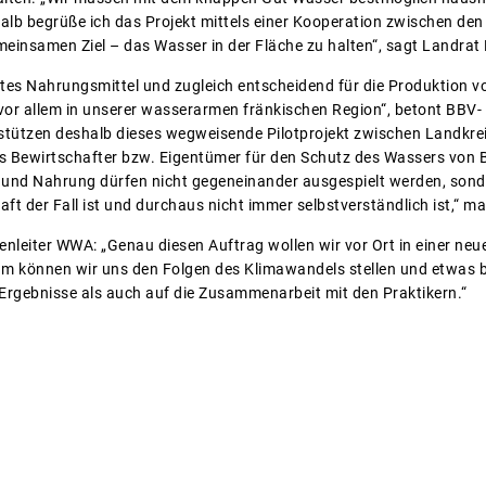
alb begrüße ich das Projekt mittels einer Kooperation zwischen de
meinsamen Ziel – das Wasser in der Fläche zu halten“, sagt Landrat
stes Nahrungsmittel und zugleich entscheidend für die Produktion 
vor allem in unserer wasserarmen fränkischen Region“, betont BBV-
rstützen deshalb dieses wegweisende Pilotprojekt zwischen Landkre
s Bewirtschafter bzw. Eigentümer für den Schutz des Wassers von B
r und Nahrung dürfen nicht gegeneinander ausgespielt werden, son
haft der Fall ist und durchaus nicht immer selbstverständlich ist,“ ma
denleiter WWA: „Genau diesen Auftrag wollen wir vor Ort in einer ne
m können wir uns den Folgen des Klimawandels stellen und etwas b
 Ergebnisse als auch auf die Zusammenarbeit mit den Praktikern.“