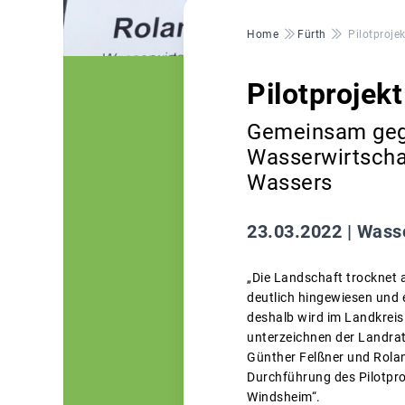
Pfadnavigation
Home
Fürth
Pilotproje
Pilotprojek
Gemeinsam gege
Wasserwirtschaf
Wassers
23.03.2022 |
Wasse
„Die Landschaft trocknet 
deutlich hingewiesen und 
deshalb wird im Landkreis
unterzeichnen der Landrat
Günther Felßner und Rola
Durchführung des Pilotpr
Windsheim“.